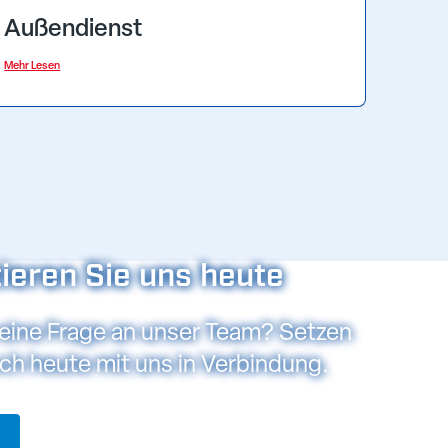
Außendienst
Mehr Lesen
ieren Sie uns heute
eine Frage an unser Team? Setzen
och heute mit uns in Verbindung.