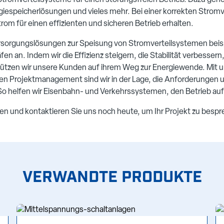
Stromverteilsysteme für einen störungsfreien Betrieb. Dazu g
giespeicherlösungen und vieles mehr. Bei einer korrekten Strom
rom für einen effizienten und sicheren Betrieb erhalten.
sorgungslösungen zur Speisung von Stromverteilsystemen beisp
en an. Indem wir die Effizienz steigern, die Stabilität verbesser
rstützen wir unsere Kunden auf ihrem Weg zur Energiewende. Mi
gen Projektmanagement sind wir in der Lage, die Anforderungen
 So helfen wir Eisenbahn- und Verkehrssystemen, den Betrieb auf
n und kontaktieren Sie uns noch heute, um Ihr Projekt zu besp
VERWANDTE PRODUKTE